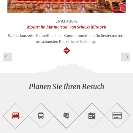
EINSCHALTUNG
Mozart im Marmorsaal von Schloss Mirabell
Schlosskonzerte Mirabell - feinste Kammermusik und Orchesterkonzerte
im schönsten Konzertsaal Salzburgs.
weiter
Planen Sie Ihren Besuch
Unterkunft<br>finden
Sightseeing<br>Tour
Tickets
Events<br>finden
Salzburg
buchen
online<br>kaufen