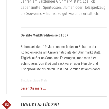
Jahren am Salzburger Grünmarkt statt. Egal, ob
Lebensmittel, Spirituosen, Blumen oder Holzspielzeug
als Souvenirs – hier ist so gut wie alles erhältlich.
Gelebte Markttradition seit 1857
Schon seit dem 19. Jahrhundert findet im Schatten der
Kollegienkirche am Universitätsplatz der Grünmarkt statt.
Täglich, außer an Sonn- und Feiertagen, kann man hier
schmökern: Von Brot und Backwaren über Fleisch- und
Fischprodukte bis hin zu Obst und Gemüse ist alles dabei.
Einzigartiges Flair
Lesen Sie mehr ...
Besonders an Samstag umgibt den Grünmarkt eine ganz
besondere Aura. Dann, wenn die Stände des Marktes schon
um 6 Uhr morgens ihre Pforten öffnen und die Stadt langsam
Datum & Uhrzeit
erwacht, wird der Grünmarkt besonders gern besucht.