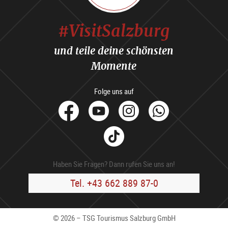
#VisitSalzburg
und teile deine schönsten
Momente
Folge uns auf
facebook
Youtube
Instagram
Whats
Tik
Tok
Haben Sie Fragen? Dann rufen Sie uns an!
Tel. +43 662 889 87-0
© 2026 – TSG Tourismus Salzburg GmbH