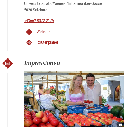
Universitätsplatz/Wiener-Philharmoniker-Gasse
5020 Salzburg
+43662 8072-2175
Website
Routenplaner
Impressionen
Grün
Grün
Grün