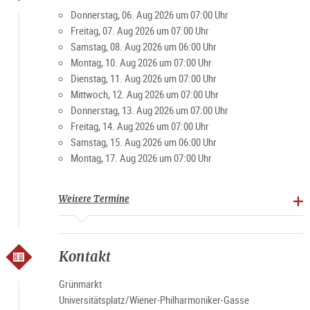
Besucher und Einheimische schätzen den Markt für die
Donnerstag, 06. Aug 2026 um 07:00 Uhr
gemütliche Atmosphäre. Vor allem am Wochenende ist der
Freitag, 07. Aug 2026 um 07:00 Uhr
Platz ein beliebter Treffpunkt für Jung und Alt.
Samstag, 08. Aug 2026 um 06:00 Uhr
Montag, 10. Aug 2026 um 07:00 Uhr
Dienstag, 11. Aug 2026 um 07:00 Uhr
Spezialitäten: Landwirtschaftliche Produkte, Brot, Gebäck,
Mittwoch, 12. Aug 2026 um 07:00 Uhr
Fleisch und Verarbeitungsprodukte, Obst, Gemüse,
Donnerstag, 13. Aug 2026 um 07:00 Uhr
Spirituosen
Freitag, 14. Aug 2026 um 07:00 Uhr
Samstag, 15. Aug 2026 um 06:00 Uhr
Marktzeiten
Montag, 17. Aug 2026 um 07:00 Uhr
Montag-Freitag 7-19 Uhr, Samstag 6-15 Uhr (ausgenommen
Feiertage)
Weitere Termine
Kontakt
Grünmarkt
Universitätsplatz/Wiener-Philharmoniker-Gasse