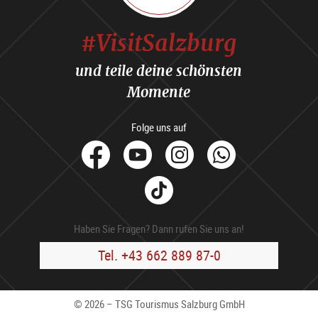
#VisitSalzburg
und teile deine schönsten
Momente
Folge uns auf
facebook
Youtube
Instagram
Whats
Tik
Tok
Haben Sie Fragen? Dann rufen Sie uns an!
Tel. +43 662 889 87-0
© 2026 – TSG Tourismus Salzburg GmbH