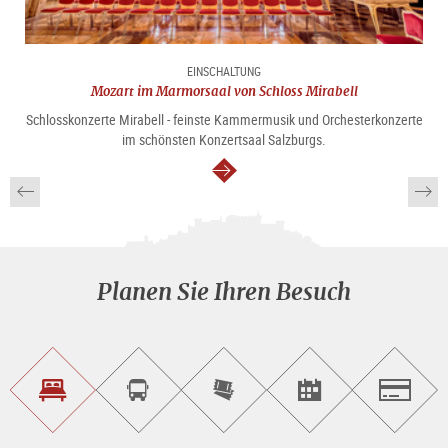
EINSCHALTUNG
Mozart im Marmorsaal von Schloss Mirabell
Schlosskonzerte Mirabell - feinste Kammermusik und Orchesterkonzerte
im schönsten Konzertsaal Salzburgs.
weiter
Planen Sie Ihren Besuch
Unterkunft<br>finden
Sightseeing<br>Tour
Tickets
Events<br>finden
Salzburg
buchen
online<br>kaufen