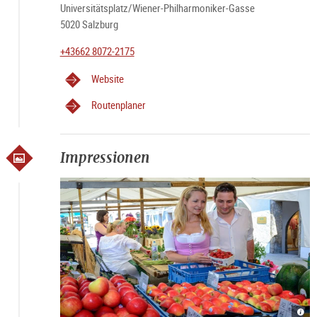
Universitätsplatz/Wiener-Philharmoniker-Gasse
5020 Salzburg
+43662 8072-2175
Website
Routenplaner
Impressionen
Grün
Grün
Grün