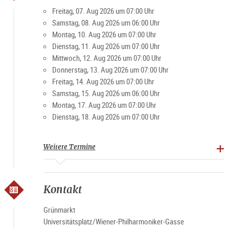
Besucher und Einheimische schätzen den Markt für die
Freitag, 07. Aug 2026 um 07:00 Uhr
gemütliche Atmosphäre. Vor allem am Wochenende ist der
Samstag, 08. Aug 2026 um 06:00 Uhr
Platz ein beliebter Treffpunkt für Jung und Alt.
Montag, 10. Aug 2026 um 07:00 Uhr
Dienstag, 11. Aug 2026 um 07:00 Uhr
Mittwoch, 12. Aug 2026 um 07:00 Uhr
Spezialitäten: Landwirtschaftliche Produkte, Brot, Gebäck,
Donnerstag, 13. Aug 2026 um 07:00 Uhr
Fleisch und Verarbeitungsprodukte, Obst, Gemüse,
Freitag, 14. Aug 2026 um 07:00 Uhr
Spirituosen
Samstag, 15. Aug 2026 um 06:00 Uhr
Montag, 17. Aug 2026 um 07:00 Uhr
Marktzeiten
Dienstag, 18. Aug 2026 um 07:00 Uhr
Montag-Freitag 7-19 Uhr, Samstag 6-15 Uhr (ausgenommen
Feiertage)
Weitere Termine
Kontakt
Grünmarkt
Universitätsplatz/Wiener-Philharmoniker-Gasse