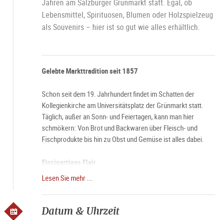
Jahren am Salzburger Grünmarkt statt. Egal, ob
Lebensmittel, Spirituosen, Blumen oder Holzspielzeug
als Souvenirs – hier ist so gut wie alles erhältlich.
Gelebte Markttradition seit 1857
Schon seit dem 19. Jahrhundert findet im Schatten der
Kollegienkirche am Universitätsplatz der Grünmarkt statt.
Täglich, außer an Sonn- und Feiertagen, kann man hier
schmökern: Von Brot und Backwaren über Fleisch- und
Fischprodukte bis hin zu Obst und Gemüse ist alles dabei.
Einzigartiges Flair
Lesen Sie mehr ...
Besonders an Samstag umgibt den Grünmarkt eine ganz
besondere Aura. Dann, wenn die Stände des Marktes schon
um 6 Uhr morgens ihre Pforten öffnen und die Stadt langsam
Datum & Uhrzeit
erwacht, wird der Grünmarkt besonders gern besucht.