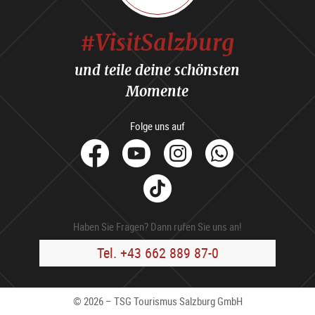
#VisitSalzburg
und teile deine schönsten
Momente
Folge uns auf
facebook
Youtube
Instagram
Whats
Tik
Tok
Haben Sie Fragen? Dann rufen Sie uns an!
Tel. +43 662 889 87-0
© 2026 – TSG Tourismus Salzburg GmbH