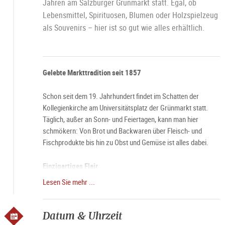
Jahren am Salzburger Grünmarkt statt. Egal, ob
Lebensmittel, Spirituosen, Blumen oder Holzspielzeug
als Souvenirs – hier ist so gut wie alles erhältlich.
Gelebte Markttradition seit 1857
Schon seit dem 19. Jahrhundert findet im Schatten der
Kollegienkirche am Universitätsplatz der Grünmarkt statt.
Täglich, außer an Sonn- und Feiertagen, kann man hier
schmökern: Von Brot und Backwaren über Fleisch- und
Fischprodukte bis hin zu Obst und Gemüse ist alles dabei.
Einzigartiges Flair
Lesen Sie mehr ...
Besonders an Samstag umgibt den Grünmarkt eine ganz
besondere Aura. Dann, wenn die Stände des Marktes schon
um 6 Uhr morgens ihre Pforten öffnen und die Stadt langsam
Datum & Uhrzeit
erwacht, wird der Grünmarkt besonders gern besucht.