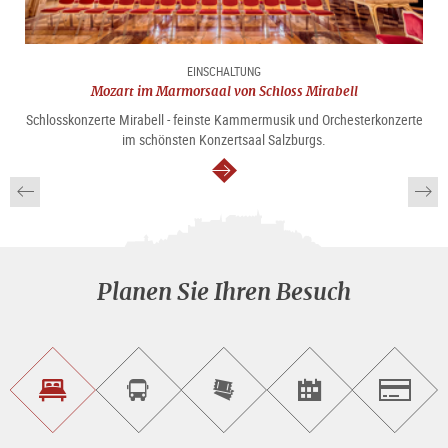
EINSCHALTUNG
Mozart im Marmorsaal von Schloss Mirabell
Schlosskonzerte Mirabell - feinste Kammermusik und Orchesterkonzerte
im schönsten Konzertsaal Salzburgs.
weiter
Planen Sie Ihren Besuch
Unterkunft<br>finden
Sightseeing<br>Tour
Tickets
Events<br>finden
Salzburg
buchen
online<br>kaufen