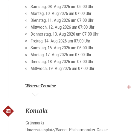
Besucher und Einheimische schätzen den Markt für die
Samstag, 08. Aug 2026 um 06:00 Uhr
gemütliche Atmosphäre. Vor allem am Wochenende ist der
Montag, 10. Aug 2026 um 07:00 Uhr
Platz ein beliebter Treffpunkt für Jung und Alt.
Dienstag, 11. Aug 2026 um 07:00 Uhr
Mittwoch, 12. Aug 2026 um 07:00 Uhr
Donnerstag, 13. Aug 2026 um 07:00 Uhr
Spezialitäten: Landwirtschaftliche Produkte, Brot, Gebäck,
Freitag, 14. Aug 2026 um 07:00 Uhr
Fleisch und Verarbeitungsprodukte, Obst, Gemüse,
Samstag, 15. Aug 2026 um 06:00 Uhr
Spirituosen
Montag, 17. Aug 2026 um 07:00 Uhr
Dienstag, 18. Aug 2026 um 07:00 Uhr
Marktzeiten
Mittwoch, 19. Aug 2026 um 07:00 Uhr
Montag-Freitag 7-19 Uhr, Samstag 6-15 Uhr (ausgenommen
Feiertage)
Weitere Termine
Kontakt
Grünmarkt
Universitätsplatz/Wiener-Philharmoniker-Gasse