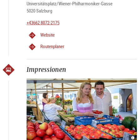
Universitätsplatz/Wiener-Philharmoniker-Gasse
5020 Salzburg
+43662 8072-2175
Website
Routenplaner
Impressionen
Grün
Grün
Grün