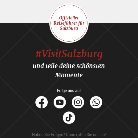
Offizieller
Reiseführer für
Salzburg
#VisitSalzburg
und teile deine schönsten
Momente
Folge uns auf
facebook
Youtube
Instagram
Whats
Tik
Tok
Haben Sie Fragen? Dann rufen Sie uns an!