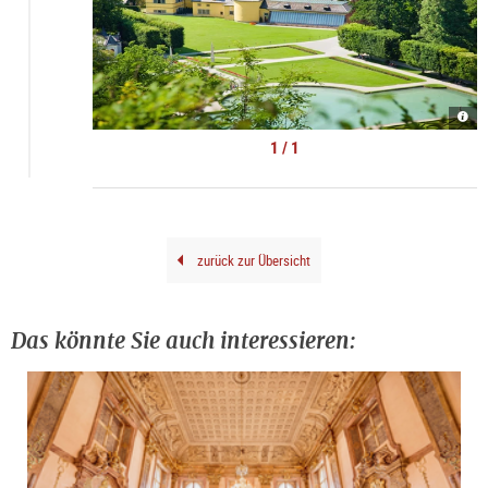
Schl
und
Park
1 / 1
|
©
Schl
Hell
zurück zur Übersicht
Das könnte Sie auch interessieren: