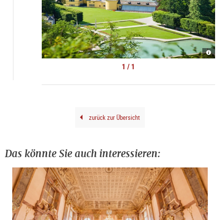
Schl
und
Park
1 / 1
|
©
Schl
Hell
zurück zur Übersicht
Das könnte Sie auch interessieren: