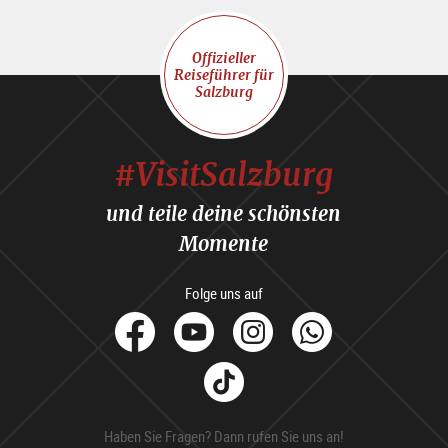
Offizieller
Reiseführer für
Salzburg
#VisitSalzburg
und teile deine schönsten
Momente
Folge uns auf
facebook
Youtube
Instagram
Whats
Tik
Tok
Haben Sie Fragen? Dann rufen Sie uns an!