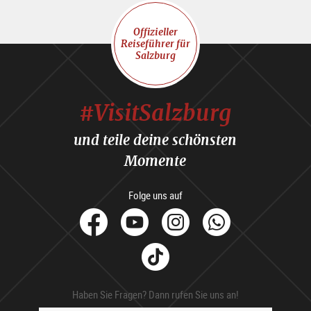
Offizieller
Reiseführer für
Salzburg
#VisitSalzburg
und teile deine schönsten
Momente
Folge uns auf
facebook
Youtube
Instagram
Whats
Tik
Tok
Haben Sie Fragen? Dann rufen Sie uns an!