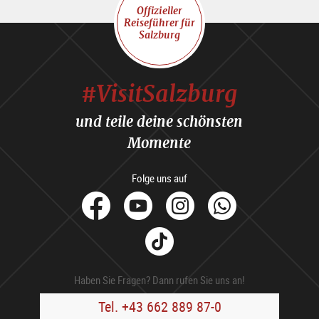
Offizieller
Reiseführer für
Salzburg
#VisitSalzburg
und teile deine schönsten
Momente
Folge uns auf
facebook
Youtube
Instagram
Whats
Tik
Tok
Haben Sie Fragen? Dann rufen Sie uns an!
Tel. +43 662 889 87-0