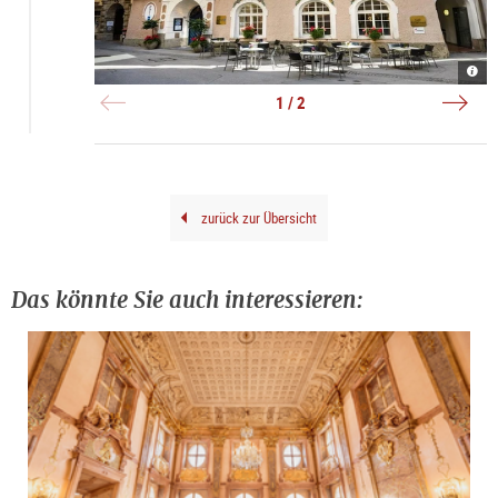
Radi
Rena
Blu
Radi
Hote
|
1 / 2
Alts
©
|
Agen
©
Orph
Radi
Blu
Hote
Alts
zurück zur Übersicht
Das könnte Sie auch interessieren: