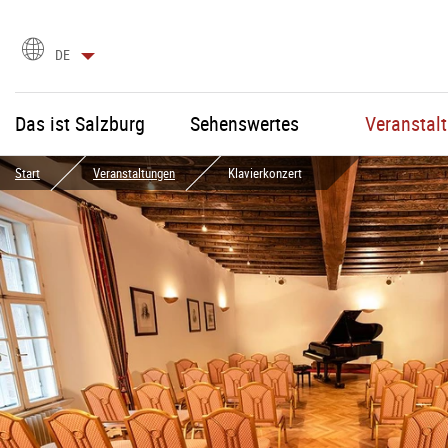
Sprachauswahl
DE
Das ist Salzburg
Sehenswertes
Veranstal
Start
Veranstaltungen
Klavierkonzert