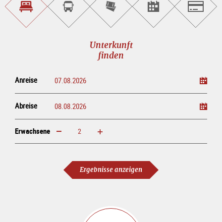
Unterkunft<br>finden
Sightseeing<br>Tour
Tickets
Events<br>finden
Salzburg
buchen
online<br>kaufen
Unterkunft
finden
Anreise
Abreise
Erwachsene
erhöhen
verringern
Erwachsene
Ergebnisse anzeigen