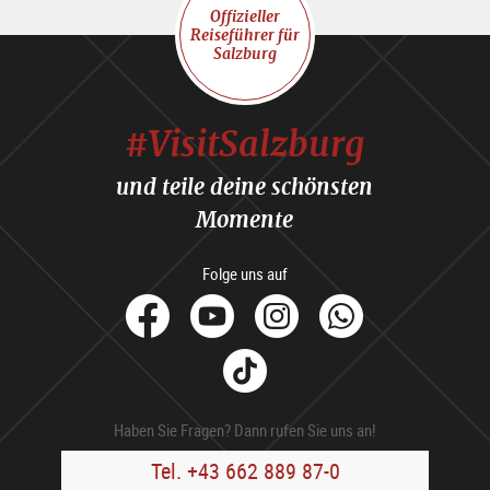
Offizieller
Reiseführer für
Salzburg
#VisitSalzburg
und teile deine schönsten
Momente
Folge uns auf
facebook
Youtube
Instagram
Whats
Tik
Tok
Haben Sie Fragen? Dann rufen Sie uns an!
Tel. +43 662 889 87-0