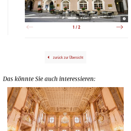
Radi
Rena
Blu
Radi
Hote
|
1 / 2
Alts
©
|
Agen
©
Orph
Radi
Blu
Hote
Alts
zurück zur Übersicht
Das könnte Sie auch interessieren: