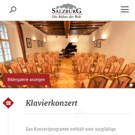
Salzburg
Suche
sr.skipnav.Zum
sr.skipnav.Zum
sr.skipnav.Zu
Inhalt
Hauptmenü
den
Navig
springen
springen
Kontaktinformationen
öffne
Bildergalerie anzeigen
Re
R
A
O
Klavierkonzert
Das Konzertprogramm enthält eine sorgfältige