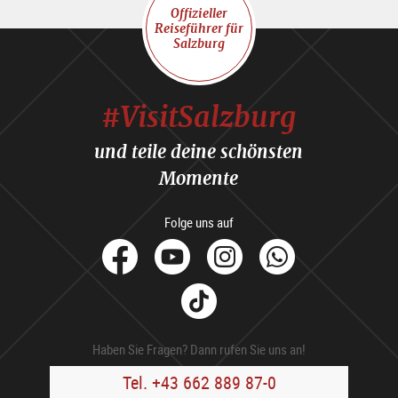
Offizieller
Reiseführer für
Salzburg
#VisitSalzburg
und teile deine schönsten
Momente
Folge uns auf
facebook
Youtube
Instagram
Whats
Tik
Tok
Haben Sie Fragen? Dann rufen Sie uns an!
Tel. +43 662 889 87-0