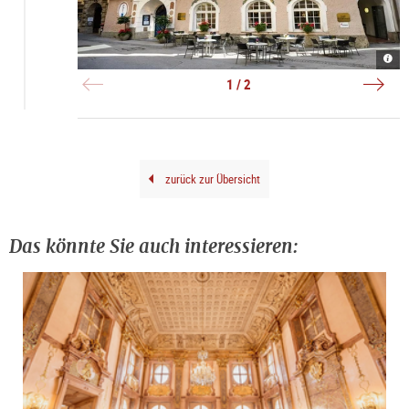
Radi
Rena
Blu
Radi
Hote
|
1 / 2
Alts
©
|
Agen
©
Orph
Radi
Blu
Hote
Alts
zurück zur Übersicht
Das könnte Sie auch interessieren: