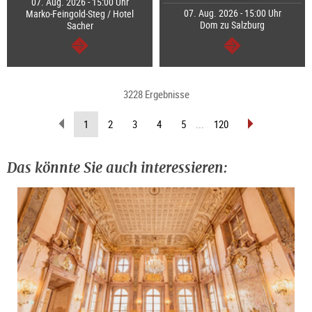
07. Aug. 2026 - 15:00 Uhr
07. Aug. 2026 - 15:00 Uhr
Marko-Feingold-Steg / Hotel
Dom zu Salzburg
Sacher
weiter
weiter
3228 Ergebnisse
zurückblättern
vorblättern
(aktuelle
1
2
3
4
5
...
120
Seite)
Das könnte Sie auch interessieren: