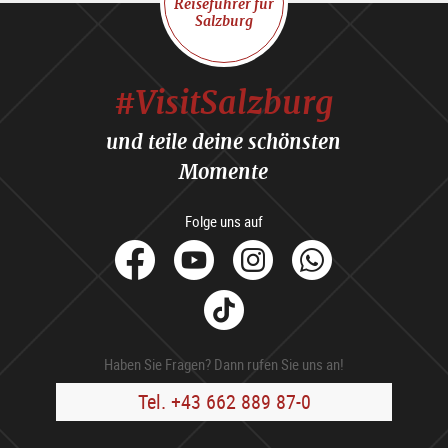
Reiseführer für
Salzburg
#VisitSalzburg
und teile deine schönsten
Momente
Folge uns auf
facebook
Youtube
Instagram
Whats
Tik
Tok
Haben Sie Fragen? Dann rufen Sie uns an!
Tel. +43 662 889 87-0