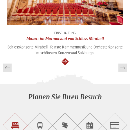
EINSCHALTUNG
Mozart im Marmorsaal von Schloss Mirabell
Schlosskonzerte Mirabell - feinste Kammermusik und Orchesterkonzerte
im schönsten Konzertsaal Salzburgs.
weiter
Planen Sie Ihren Besuch
Unterkunft<br>finden
Sightseeing<br>Tour
Tickets
Events<br>finden
Salzburg