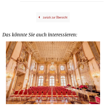
|
©
Rain
Iglar
©
Fond
Oska
zurück zur Übersicht
Kok
/
Bild
Wie
202
Das könnte Sie auch interessieren: