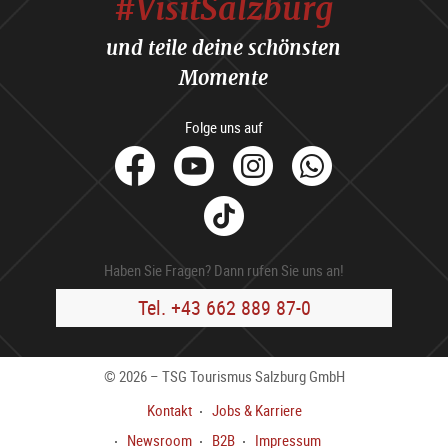
#VisitSalzburg
und teile deine schönsten
Momente
Folge uns auf
facebook
Youtube
Instagram
Whats
Tik
Tok
Haben Sie Fragen? Dann rufen Sie uns an!
Tel. +43 662 889 87-0
© 2026 – TSG Tourismus Salzburg GmbH
Kontakt
Jobs & Karriere
Newsroom
B2B
Impressum