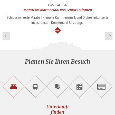
EINSCHALTUNG
Mozart im Marmorsaal von Schloss Mirabell
Schlosskonzerte Mirabell - feinste Kammermusik und Orchesterkonzerte
im schönsten Konzertsaal Salzburgs.
weiter
Planen Sie Ihren Besuch
Unterkunft<br>finden
Sightseeing<br>Tour
Tickets
Events<br>finden
Salzburg
buchen
online<br>kaufen
Unterkunft
finden