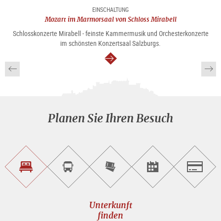
EINSCHALTUNG
Mozart im Marmorsaal von Schloss Mirabell
Schlosskonzerte Mirabell - feinste Kammermusik und Orchesterkonzerte
im schönsten Konzertsaal Salzburgs.
weiter
Planen Sie Ihren Besuch
Unterkunft<br>finden
Sightseeing<br>Tour
Tickets
Events<br>finden
Salzburg
buchen
online<br>kaufen
Unterkunft
finden