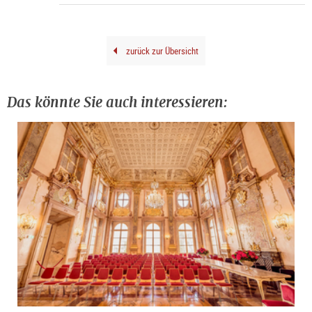
|
©
Rain
Iglar
©
Fond
Oska
zurück zur Übersicht
Kok
/
Bild
Wie
202
Das könnte Sie auch interessieren: