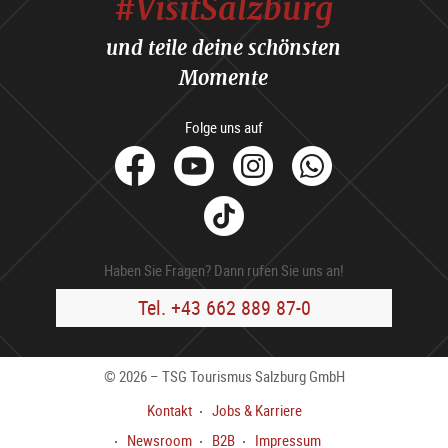
#VisitSalzburg
und teile deine schönsten
Momente
Folge uns auf
facebook
Youtube
Instagram
Whats
Tik
Tok
Haben Sie Fragen? Dann rufen Sie uns an!
Tel. +43 662 889 87-0
© 2026 – TSG Tourismus Salzburg GmbH
Kontakt
Jobs & Karriere
Newsroom
B2B
Impressum