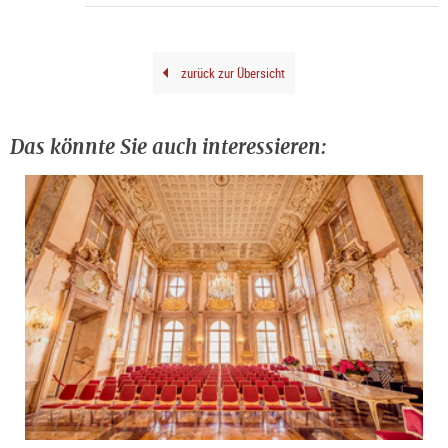
|
©
Rain
Iglar
©
Fond
Oska
zurück zur Übersicht
Kok
/
Bild
Wie
202
Das könnte Sie auch interessieren: