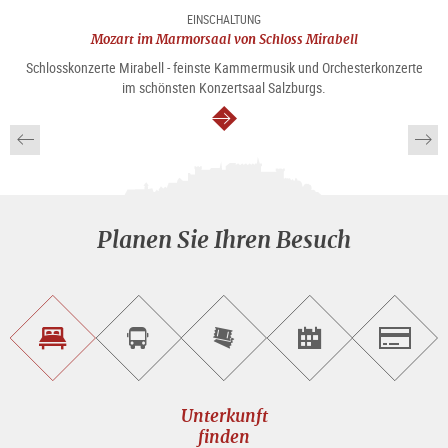
EINSCHALTUNG
Mozart im Marmorsaal von Schloss Mirabell
Schlosskonzerte Mirabell - feinste Kammermusik und Orchesterkonzerte
im schönsten Konzertsaal Salzburgs.
weiter
Planen Sie Ihren Besuch
Unterkunft<br>finden
Sightseeing<br>Tour
Tickets
Events<br>finden
Salzburg
buchen
online<br>kaufen
Unterkunft
finden