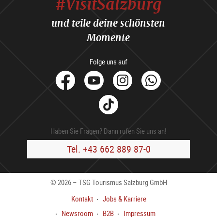
#VisitSalzburg
und teile deine schönsten
Momente
Folge uns auf
facebook
Youtube
Instagram
Whats
Tik
Tok
Haben Sie Fragen? Dann rufen Sie uns an!
Tel. +43 662 889 87-0
© 2026 – TSG Tourismus Salzburg GmbH
Kontakt
Jobs & Karriere
Newsroom
B2B
Impressum