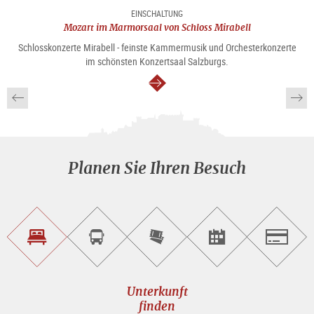
EINSCHALTUNG
Mozart im Marmorsaal von Schloss Mirabell
Schlosskonzerte Mirabell - feinste Kammermusik und Orchesterkonzerte
im schönsten Konzertsaal Salzburgs.
weiter
Planen Sie Ihren Besuch
Unterkunft<br>finden
Sightseeing<br>Tour
Tickets
Events<br>finden
Salzburg
buchen
online<br>kaufen
Unterkunft
finden