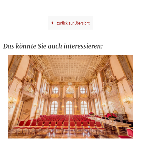
|
©
Rain
Iglar
©
Fond
Oska
zurück zur Übersicht
Kok
/
Bild
Wie
202
Das könnte Sie auch interessieren: