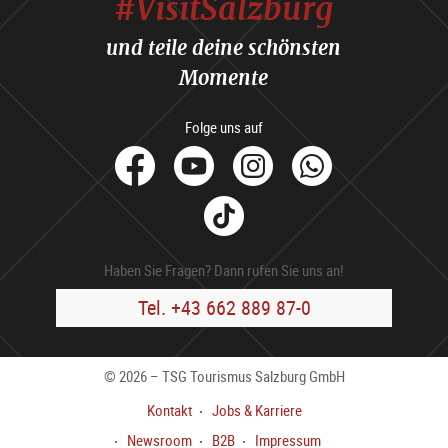
#VisitSalzburg
und teile deine schönsten
Momente
Folge uns auf
facebook
Youtube
Instagram
Whats
Tik
Tok
Haben Sie Fragen? Dann rufen Sie uns an!
Tel. +43 662 889 87-0
© 2026 – TSG Tourismus Salzburg GmbH
Kontakt
Jobs & Karriere
Newsroom
B2B
Impressum