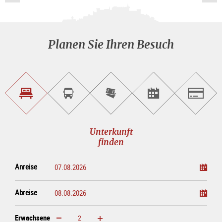
Planen Sie Ihren Besuch
Unterkunft<br>finden
Sightseeing<br>Tour
Tickets
Events<br>finden
Salzburg
buchen
online<br>kaufen
Unterkunft
finden
Anreise
Abreise
Erwachsene
erhöhen
verringern
Erwachsene