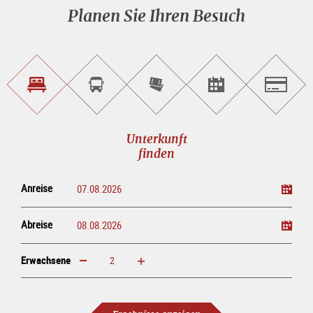
Planen Sie Ihren Besuch
Unterkunft<br>finden
Sightseeing<br>Tour
Tickets
Events<br>finden
Salzburg
buchen
online<br>kaufen
Unterkunft
finden
Anreise
Abreise
Erwachsene
erhöhen
verringern
Erwachsene