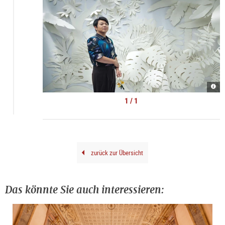
Lan
Lang
Fest
1 / 1
|
©
Olaf
Hein
zurück zur Übersicht
Das könnte Sie auch interessieren: