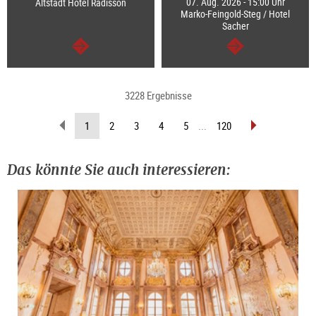
07. Aug. 2026 - 15:00 Uhr
Altstadt Hotel Radisson
Marko-Feingold-Steg / Hotel
Sacher
weiter
weiter
3228 Ergebnisse
zurückblättern
vorblättern
(aktuelle
1
2
3
4
5
...
120
Seite)
Das könnte Sie auch interessieren: