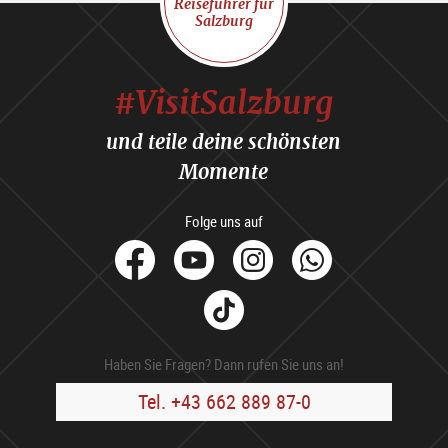
Reiseführer für
Salzburg
#VisitSalzburg
und teile deine schönsten
Momente
Folge uns auf
facebook
Youtube
Instagram
Whats
Tik
Tok
Haben Sie Fragen? Dann rufen Sie uns an!
Tel. +43 662 889 87-0