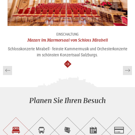
EINSCHALTUNG
Mozart im Marmorsaal von Schloss Mirabell
Schlosskonzerte Mirabell - feinste Kammermusik und Orchesterkonzerte
im schönsten Konzertsaal Salzburgs.
weiter
Planen Sie Ihren Besuch
Unterkunft<br>finden
Sightseeing<br>Tour
Tickets
Events<br>finden
Salzburg