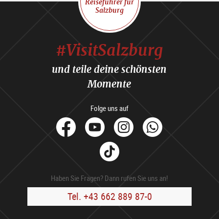
Reiseführer für
Salzburg
#VisitSalzburg
und teile deine schönsten
Momente
Folge uns auf
facebook
Youtube
Instagram
Whats
Tik
Tok
Haben Sie Fragen? Dann rufen Sie uns an!
Tel. +43 662 889 87-0