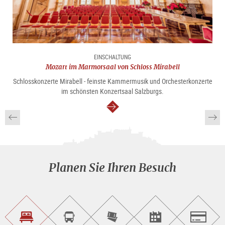
EINSCHALTUNG
Mozart im Marmorsaal von Schloss Mirabell
Schlosskonzerte Mirabell - feinste Kammermusik und Orchesterkonzerte
im schönsten Konzertsaal Salzburgs.
weiter
Planen Sie Ihren Besuch
Unterkunft<br>finden
Sightseeing<br>Tour
Tickets
Events<br>finden
Salzburg