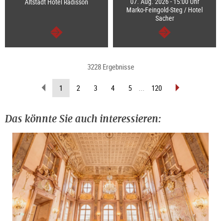
07. Aug. 2026 - 15:00 Uhr
Altstadt Hotel Radisson
Marko-Feingold-Steg / Hotel
Sacher
weiter
weiter
3228 Ergebnisse
zurückblättern
vorblättern
(aktuelle
1
2
3
4
5
...
120
Seite)
Das könnte Sie auch interessieren: