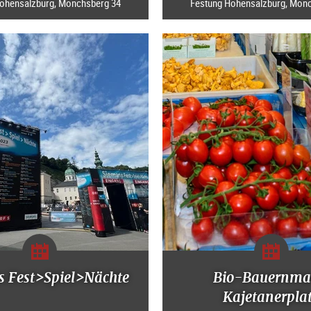
ohensalzburg, Mönchsberg 34
Festung Hohensalzburg, Mön
s Fest>Spiel>Nächte
Bio-Bauernma
Kajetanerpla