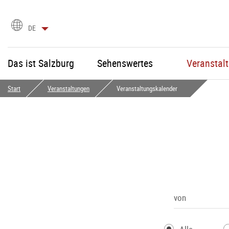
Sprachauswahl
DE
Das ist Salzburg
Sehenswertes
Veranstal
Start
Veranstaltungen
Veranstaltungskalender
von