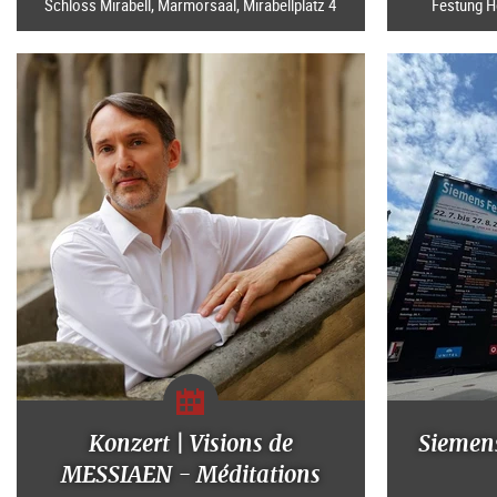
Schloss Mirabell, Marmorsaal, Mirabellplatz 4
Festung H
Konzert | Visions de
Siemen
MESSIAEN - Méditations