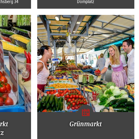
chsberg 34
Domplatz
rkt
Grünmarkt
tz