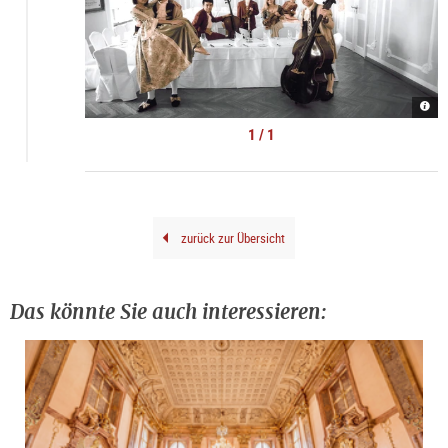
Moza
Dinn
Conc
1 / 1
Salz
|
©
Nanc
zurück zur Übersicht
Das könnte Sie auch interessieren: