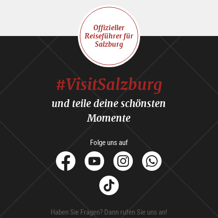
Offizieller
Reiseführer für
Salzburg
#VisitSalzburg
und teile deine schönsten
Momente
Folge uns auf
facebook
Youtube
Instagram
Whats
Tik
Tok
Haben Sie Fragen? Dann rufen Sie uns an!