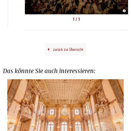
Moza
Dinn
Conc
1 / 1
Salz
|
©
Mich
Groe
zurück zur Übersicht
Das könnte Sie auch interessieren: