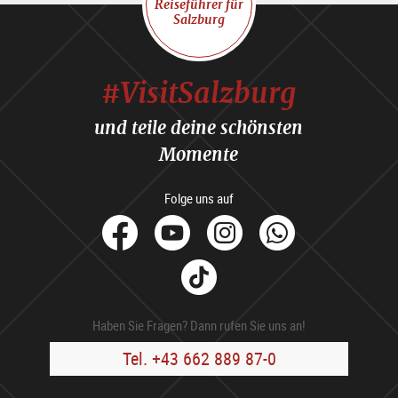
Reiseführer für
Salzburg
#VisitSalzburg
und teile deine schönsten
Momente
Folge uns auf
facebook
Youtube
Instagram
Whats
Tik
Tok
Haben Sie Fragen? Dann rufen Sie uns an!
Tel. +43 662 889 87-0