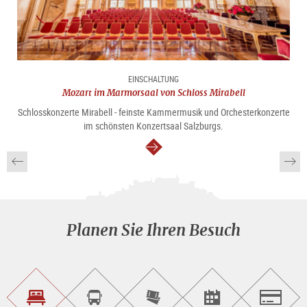
EINSCHALTUNG
Mozart im Marmorsaal von Schloss Mirabell
Schlosskonzerte Mirabell - feinste Kammermusik und Orchesterkonzerte
im schönsten Konzertsaal Salzburgs.
weiter
Planen Sie Ihren Besuch
Unterkunft<br>finden
Sightseeing<br>Tour
Tickets
Events<br>finden
Salzburg