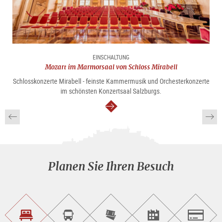
EINSCHALTUNG
Mozart im Marmorsaal von Schloss Mirabell
Schlosskonzerte Mirabell - feinste Kammermusik und Orchesterkonzerte
im schönsten Konzertsaal Salzburgs.
weiter
Planen Sie Ihren Besuch
Unterkunft<br>finden
Sightseeing<br>Tour
Tickets
Events<br>finden
Salzburg