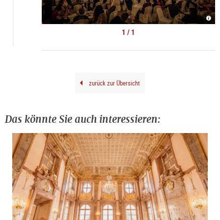
Moza
Dinn
Conc
1 / 1
Salz
|
©
Mich
Groe
zurück zur Übersicht
Das könnte Sie auch interessieren: