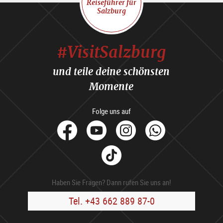
Reiseführer für
Salzburg
#VisitSalzburg
und teile deine schönsten
Momente
Folge uns auf
facebook
Youtube
Instagram
Whats
Tik
Tok
Haben Sie Fragen? Dann rufen Sie uns an!
Tel. +43 662 889 87-0