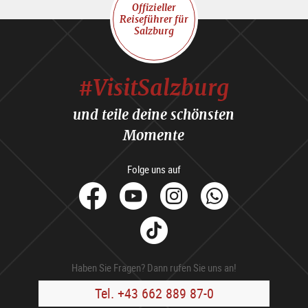
Offizieller
Reiseführer für
Salzburg
#VisitSalzburg
und teile deine schönsten
Momente
Folge uns auf
facebook
Youtube
Instagram
Whats
Tik
Tok
Haben Sie Fragen? Dann rufen Sie uns an!
Tel. +43 662 889 87-0