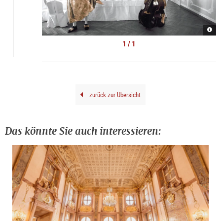
Moza
Dinn
Conc
1 / 1
Salz
|
©
Nanc
zurück zur Übersicht
Das könnte Sie auch interessieren: