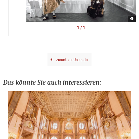
Moza
Dinn
Conc
1 / 1
Salz
|
©
Nanc
zurück zur Übersicht
Das könnte Sie auch interessieren: