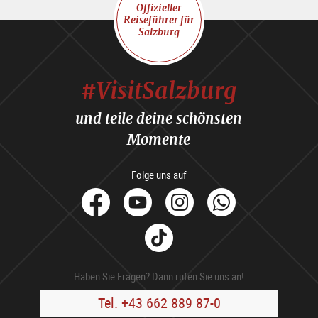
Offizieller
Reiseführer für
Salzburg
#VisitSalzburg
und teile deine schönsten
Momente
Folge uns auf
facebook
Youtube
Instagram
Whats
Tik
Tok
Haben Sie Fragen? Dann rufen Sie uns an!
Tel. +43 662 889 87-0