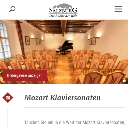
Salzburg
Suche
sr.skipnav.Zum
sr.skipnav.Zum
sr.skipnav.Zu
Inhalt
Hauptmenü
den
Navig
springen
springen
Kontaktinformationen
öffne
Bildergalerie anzeigen
Re
R
A
O
Mozart Klaviersonaten
Tauchen Sie ein in die Welt der Mozart-Klaviersonaten,