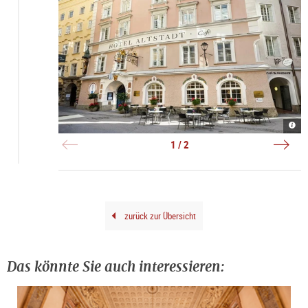
Radi
Rena
Blu
Radi
Hote
|
1 / 2
Alts
©
|
Agen
©
Orph
Radi
Blu
Hote
Alts
zurück zur Übersicht
Das könnte Sie auch interessieren: