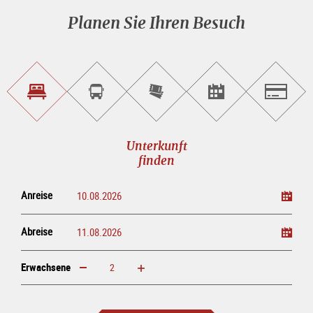
Planen Sie Ihren Besuch
Unterkunft<br>finden
Sightseeing<br>Tour
Tickets
Events<br>finden
Salzburg
buchen
online<br>kaufen
Unterkunft
finden
Anreise
Abreise
Erwachsene
erhöhen
verringern
Erwachsene