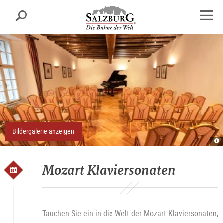
Salzburg
Suche
sr.skipnav.Zum
sr.skipnav.Zum
sr.skipnav.Zu
Inhalt
Hauptmenü
den
Navig
springen
springen
Kontaktinformationen
öffne
Bildergalerie anzeigen
Re
R
A
O
Mozart Klaviersonaten
Tauchen Sie ein in die Welt der Mozart-Klaviersonaten,