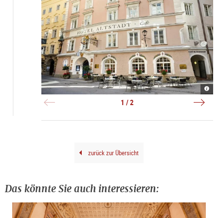
Radi
Rena
Blu
Radi
Hote
|
1 / 2
Alts
©
|
Agen
©
Orph
Radi
Blu
Hote
Alts
zurück zur Übersicht
Das könnte Sie auch interessieren: