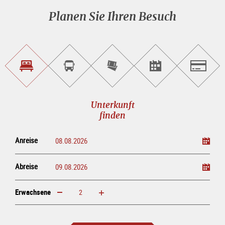
Planen Sie Ihren Besuch
Unterkunft<br>finden
Sightseeing<br>Tour
Tickets
Events<br>finden
Salzburg
buchen
online<br>kaufen
Unterkunft
finden
Anreise
Abreise
Erwachsene
erhöhen
verringern
Erwachsene