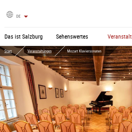
Sprachauswahl
DE
Das ist Salzburg
Sehenswertes
Veranstal
Start
Veranstaltungen
Mozart Klaviersonaten