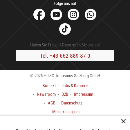
Folge uns auf
facebook
Youtube
Instagram
Whats
Tik
Tok
Haben Sie Fragen? Dann rufen Sie uns an!
Tel. +43 662 889 87-0
© 2026 – TSG Tourismus Salzburg GmbH
Kontakt
Jobs & Karriere
Newsroom
B2B
Impressum
AGB
Datenschutz
Meldekanal gem.
HinweisgeberInnenschutzgesetz
Barrierefreiheitserklärung