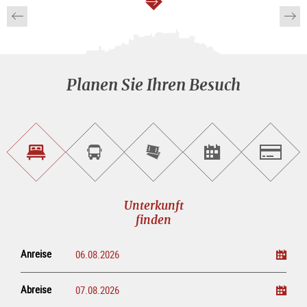
weiter
Planen Sie Ihren Besuch
Unterkunft<br>finden
Sightseeing<br>Tour
Tickets
Events<br>finden
Salzburg
buchen
online<br>kaufen
Unterkunft
finden
Anreise
Abreise