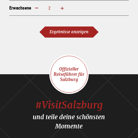
Erwachsene
erhöhen
verringern
Erwachsene
Ergebnisse anzeigen
Offizieller
Reiseführer für
Salzburg
#VisitSalzburg
und teile deine schönsten
Momente