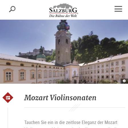
Salzburg
Suche
sr.skipnav.Zum
sr.skipnav.Zum
sr.skipnav.Zu
Inhalt
Hauptmenü
den
Navig
springen
springen
Kontaktinformationen
öffne
St
P
Su
Mozart Violinsonaten
Tauchen Sie ein in die zeitlose Eleganz der Mozart