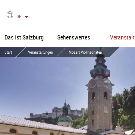
Sprachauswahl
DE
Das ist Salzburg
Sehenswertes
Veranstal
Start
Veranstaltungen
Mozart Violinsonaten