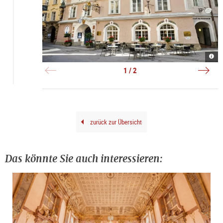
Radi
Rena
Blu
Radi
Hote
|
1 / 2
Alts
©
|
Agen
©
Orph
Radi
Blu
Hote
Alts
zurück zur Übersicht
Das könnte Sie auch interessieren: