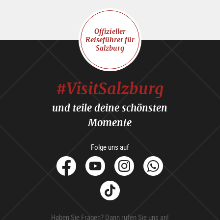
Offizieller
Reiseführer für
Salzburg
#VisitSalzburg
und teile deine schönsten
Momente
Folge uns auf
facebook
Youtube
Instagram
Whats
Tik
Tok
Haben Sie Fragen? Dann rufen Sie uns an!