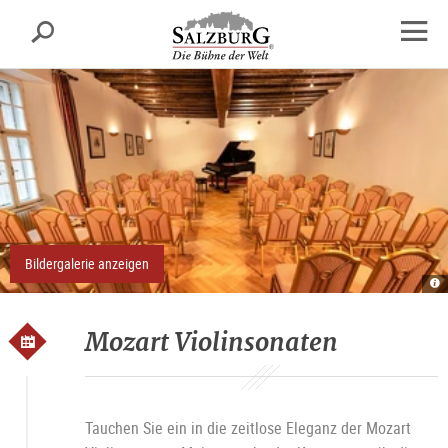
Salzburg
Suche
sr.skipnav.Zum
sr.skipnav.Zum
sr.skipnav.Zu
Inhalt
Hauptmenü
den
Navig
springen
springen
Kontaktinformationen
öffne
Bildergalerie anzeigen
Re
R
A
O
Mozart Violinsonaten
Tauchen Sie ein in die zeitlose Eleganz der Mozart