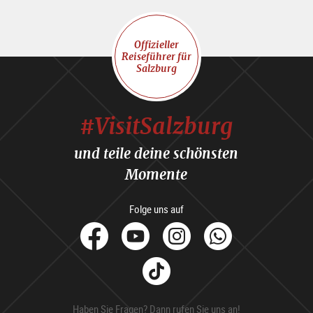
Offizieller
Reiseführer für
Salzburg
#VisitSalzburg
und teile deine schönsten
Momente
Folge uns auf
facebook
Youtube
Instagram
Whats
Tik
Tok
Haben Sie Fragen? Dann rufen Sie uns an!