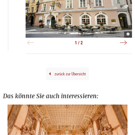
Radi
Rena
Blu
Radi
Hote
|
1 / 2
Alts
©
|
Agen
©
Orph
Radi
Blu
Hote
Alts
zurück zur Übersicht
Das könnte Sie auch interessieren: