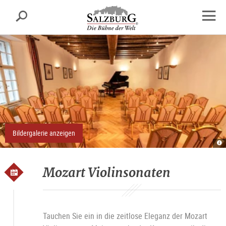
Salzburg
Suche
sr.skipnav.Zum
sr.skipnav.Zum
sr.skipnav.Zu
Inhalt
Hauptmenü
den
Navig
springen
springen
Kontaktinformationen
öffne
Bildergalerie anzeigen
Re
R
A
O
Mozart Violinsonaten
Tauchen Sie ein in die zeitlose Eleganz der Mozart