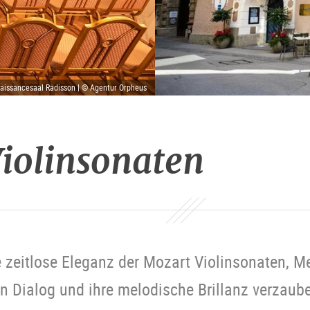
aissancesaal Radisson | © Agentur Orpheus
iolinsonaten
e zeitlose Eleganz der Mozart Violinsonaten, 
en Dialog und ihre melodische Brillanz verzaub