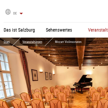
Sprachauswahl
DE
Das ist Salzburg
Sehenswertes
Veranstal
Start
Veranstaltungen
Mozart Violinsonaten