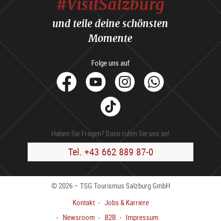
#VisitSalzburg
und teile deine schönsten
Momente
Folge uns auf
facebook
Youtube
Instagram
Whats
Tik
Tok
Haben Sie Fragen? Dann rufen Sie uns an!
Tel. +43 662 889 87-0
© 2026 – TSG Tourismus Salzburg GmbH
Kontakt
Jobs & Karriere
Newsroom
B2B
Impressum