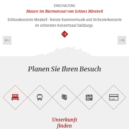
EINSCHALTUNG
Mozart im Marmorsaal von Schloss Mirabell
Schlosskonzerte Mirabell - feinste Kammermusik und Orchesterkonzerte
im schönsten Konzertsaal Salzburgs.
weiter
Planen Sie Ihren Besuch
Unterkunft<br>finden
Sightseeing<br>Tour
Tickets
Events<br>finden
Salzburg
buchen
online<br>kaufen
Unterkunft
finden