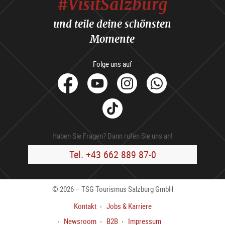
#VisitSalzburg
und teile deine schönsten
Momente
Folge uns auf
facebook
Youtube
Instagram
Whats
Tik
Tok
Haben Sie Fragen? Dann rufen Sie uns an!
Tel. +43 662 889 87-0
© 2026 – TSG Tourismus Salzburg GmbH
Kontakt
Jobs & Karriere
Newsroom
B2B
Impressum