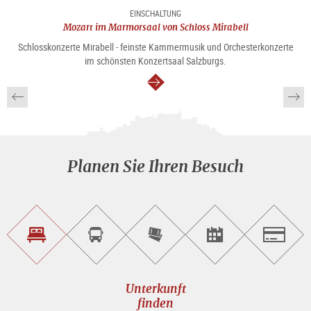
EINSCHALTUNG
Mozart im Marmorsaal von Schloss Mirabell
Schlosskonzerte Mirabell - feinste Kammermusik und Orchesterkonzerte
im schönsten Konzertsaal Salzburgs.
weiter
Planen Sie Ihren Besuch
Unterkunft<br>finden
Sightseeing<br>Tour
Tickets
Events<br>finden
Salzburg
buchen
online<br>kaufen
Unterkunft
finden