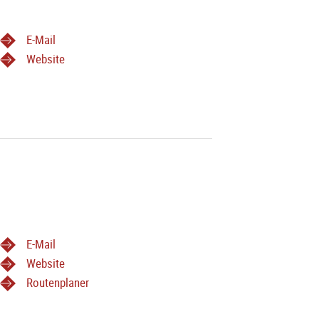
E-Mail
Website
E-Mail
Website
Routenplaner