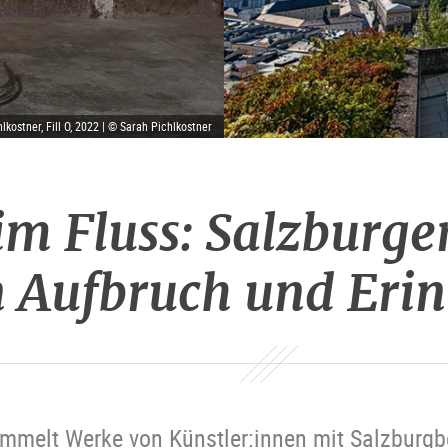
lkostner, Fill O, 2022 | © Sarah Pichlkostner
im Fluss: Salzburge
 Aufbruch und Eri
ammelt Werke von Künstler:innen mit Salzburgb