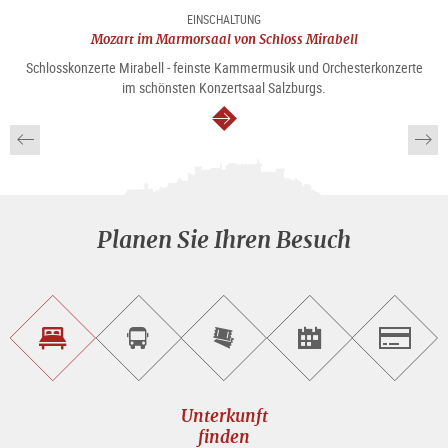
EINSCHALTUNG
Mozart im Marmorsaal von Schloss Mirabell
Schlosskonzerte Mirabell - feinste Kammermusik und Orchesterkonzerte
im schönsten Konzertsaal Salzburgs.
weiter
Planen Sie Ihren Besuch
Unterkunft<br>finden
Sightseeing<br>Tour
Tickets
Events<br>finden
Salzburg
buchen
online<br>kaufen
Unterkunft
finden