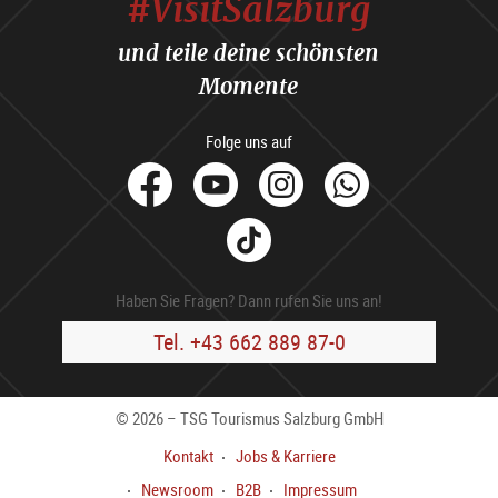
#VisitSalzburg
und teile deine schönsten
Momente
Folge uns auf
facebook
Youtube
Instagram
Whats
Tik
Tok
Haben Sie Fragen? Dann rufen Sie uns an!
Tel. +43 662 889 87-0
© 2026 – TSG Tourismus Salzburg GmbH
Kontakt
Jobs & Karriere
Newsroom
B2B
Impressum