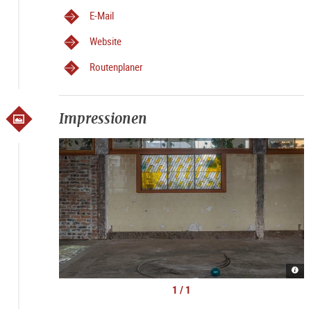
E-Mail
Website
Routenplaner
Impressionen
Sara
Pich
Fill
1 / 1
O,
202
|