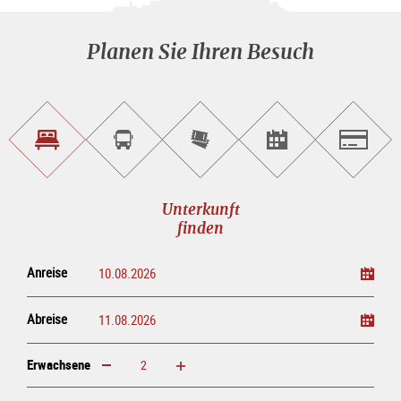
Planen Sie Ihren Besuch
Unterkunft<br>finden
Sightseeing<br>Tour
Tickets
Events<br>finden
Salzburg
buchen
online<br>kaufen
Unterkunft
finden
Anreise
Abreise
Erwachsene
erhöhen
verringern
Erwachsene