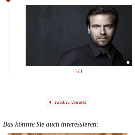
Matt
Winc
Fest
1 / 1
|
©
Gise
Sche
zurück zur Übersicht
Das könnte Sie auch interessieren: