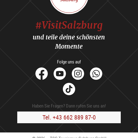
#VisitSalzburg
und teile deine schönsten
Momente
Folge uns auf
facebook
Youtube
Instagram
Whats
Tik
Tok
Haben Sie Fragen? Dann rufen Sie uns an!
Tel. +43 662 889 87-0