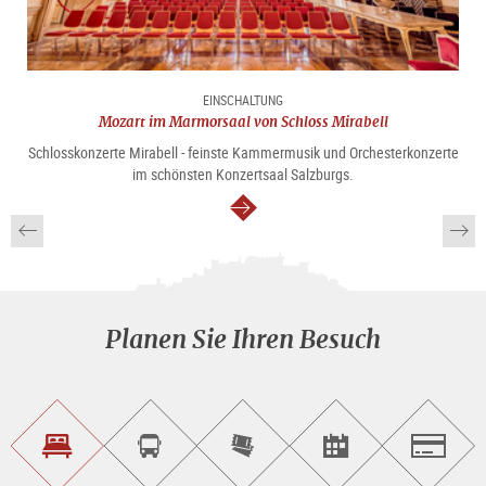
EINSCHALTUNG
Mozart im Marmorsaal von Schloss Mirabell
Schlosskonzerte Mirabell - feinste Kammermusik und Orchesterkonzerte
im schönsten Konzertsaal Salzburgs.
weiter
Planen Sie Ihren Besuch
Unterkunft<br>finden
Sightseeing<br>Tour
Tickets
Events<br>finden
Salzburg
buchen
online<br>kaufen