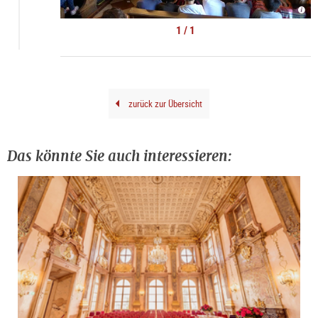
©
Mus
im
1 / 1
Mira
zurück zur Übersicht
Das könnte Sie auch interessieren: