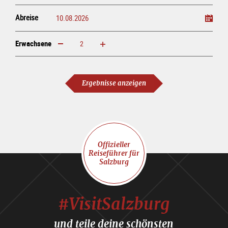
Abreise
Erwachsene
erhöhen
verringern
Erwachsene
Ergebnisse anzeigen
Offizieller
Reiseführer für
Salzburg
#VisitSalzburg
und teile deine schönsten