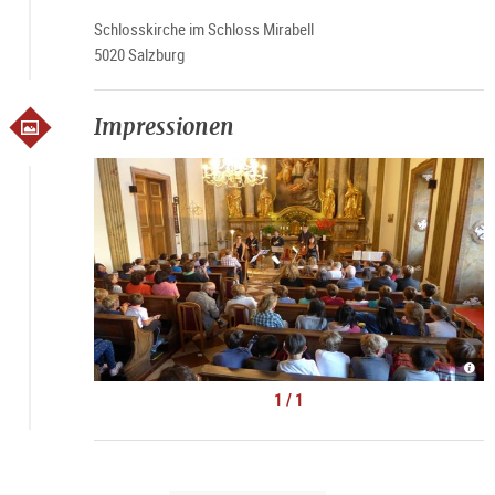
Schlosskirche im Schloss Mirabell
5020 Salzburg
Impressionen
©
Mus
im
1 / 1
Mira