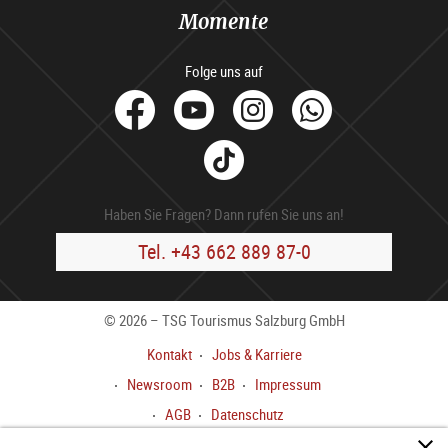
Momente
Folge uns auf
facebook
Youtube
Instagram
Whats
Tik
Tok
Haben Sie Fragen? Dann rufen Sie uns an!
Tel. +43 662 889 87-0
© 2026 – TSG Tourismus Salzburg GmbH
Kontakt
Jobs & Karriere
Newsroom
B2B
Impressum
AGB
Datenschutz
Meldekanal gem.