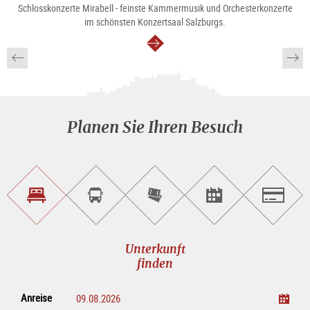
Schlosskonzerte Mirabell - feinste Kammermusik und Orchesterkonzerte
im schönsten Konzertsaal Salzburgs.
weiter
Planen Sie Ihren Besuch
Unterkunft<br>finden
Sightseeing<br>Tour
Tickets
Events<br>finden
Salzburg
buchen
online<br>kaufen
Unterkunft
finden
Anreise