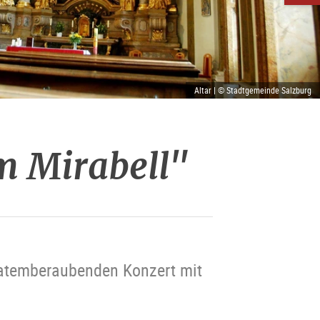
Altar | © Stadtgemeinde Salzburg
m Mirabell"
 atemberaubenden Konzert mit