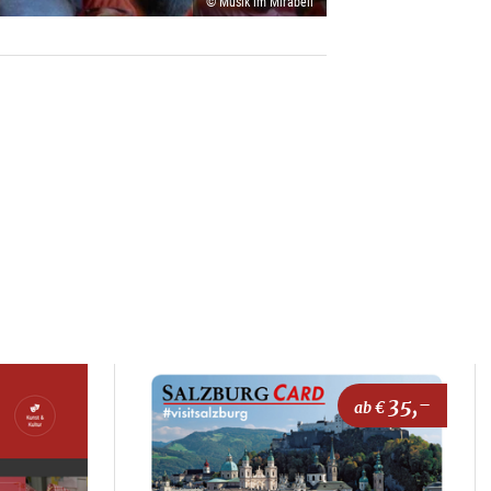
© Musik im Mirabell
35,-
ab €