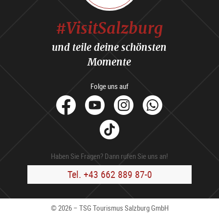
#VisitSalzburg
und teile deine schönsten
Momente
Folge uns auf
facebook
Youtube
Instagram
Whats
Tik
Tok
Haben Sie Fragen? Dann rufen Sie uns an!
Tel. +43 662 889 87-0
© 2026 – TSG Tourismus Salzburg GmbH