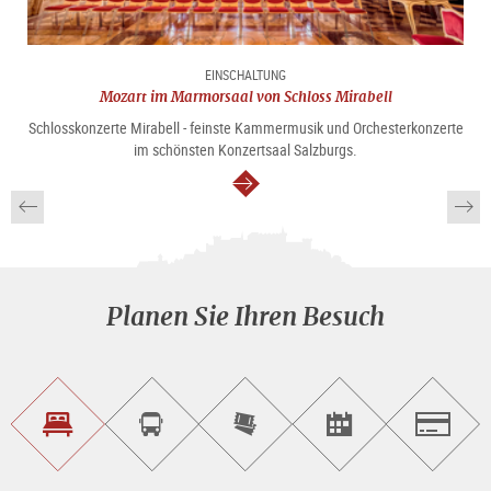
EINSCHALTUNG
Mozart im Marmorsaal von Schloss Mirabell
Schlosskonzerte Mirabell - feinste Kammermusik und Orchesterkonzerte
im schönsten Konzertsaal Salzburgs.
weiter
Planen Sie Ihren Besuch
Unterkunft<br>finden
Sightseeing<br>Tour
Tickets
Events<br>finden
Salzburg
buchen
online<br>kaufen