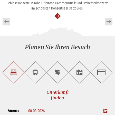
Schlosskonzerte Mirabell - feinste Kammermusik und Orchesterkonzerte
im schönsten Konzertsaal Salzburgs.
weiter
Planen Sie Ihren Besuch
Unterkunft<br>finden
Sightseeing<br>Tour
Tickets
Events<br>finden
Salzburg
buchen
online<br>kaufen
Unterkunft
finden
Anreise