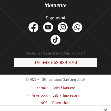
Momente
Folge uns auf
facebook
Youtube
Instagram
Whats
Tik
Tok
Haben Sie Fragen? Dann rufen Sie uns an!
Tel. +43 662 889 87-0
© 2026 – TSG Tourismus Salzburg GmbH
Kontakt
Jobs & Karriere
Newsroom
B2B
Impressum
AGB
Datenschutz
Meldekanal gem.