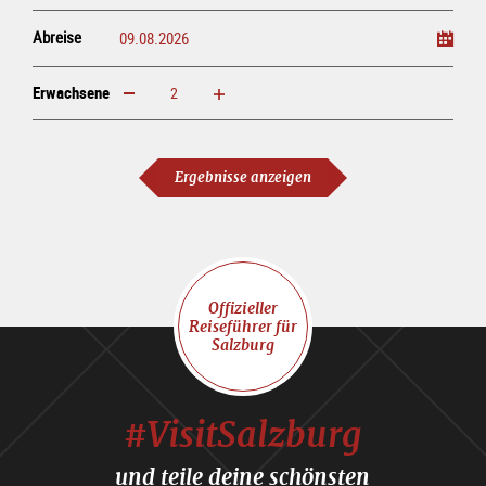
Abreise
Erwachsene
erhöhen
verringern
Erwachsene
Ergebnisse anzeigen
Offizieller
Reiseführer für
Salzburg
#VisitSalzburg
und teile deine schönsten