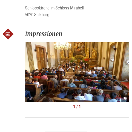
Schlosskirche im Schloss Mirabell
5020 Salzburg
Impressionen
©
Mus
im
1 / 1
Mira