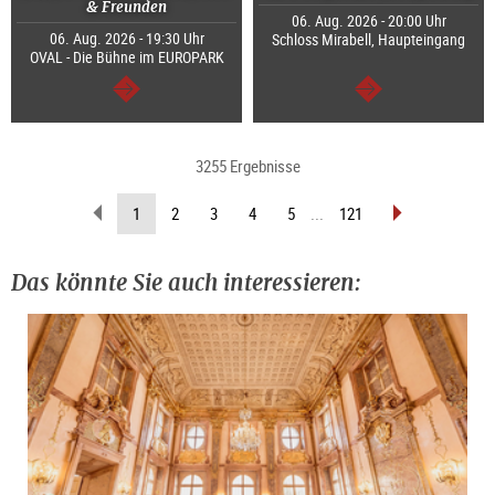
& Freunden
06. Aug. 2026 - 20:00 Uhr
06. Aug. 2026 - 19:30 Uhr
Schloss Mirabell, Haupteingang
OVAL - Die Bühne im EUROPARK
weiter
weiter
3255 Ergebnisse
zurückblättern
vorblättern
(aktuelle
1
2
3
4
5
...
121
Seite)
Das könnte Sie auch interessieren: