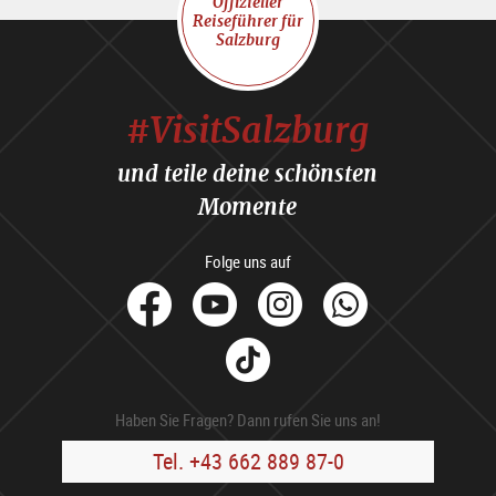
Offizieller
Reiseführer für
Salzburg
#VisitSalzburg
und teile deine schönsten
Momente
Folge uns auf
facebook
Youtube
Instagram
Whats
Tik
Tok
Haben Sie Fragen? Dann rufen Sie uns an!
Tel. +43 662 889 87-0