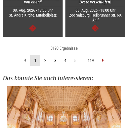
von oben“
Beste verschlafen!
08. Aug. 2026 - 17:30 Uhr
08. Aug. 2026 - 18:00 Uhr
St. Ändrä Kirche, Mirabellplatz
Zoo Salzburg, Hellbrunner Str. 60,
Anif
weiter
weiter
3193 Ergebnisse
zurückblättern
vorblättern
(aktuelle
1
2
3
4
5
...
119
Seite)
Das könnte Sie auch interessieren: