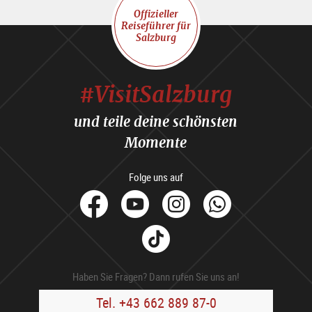
Offizieller
Reiseführer für
Salzburg
#VisitSalzburg
und teile deine schönsten
Momente
Folge uns auf
facebook
Youtube
Instagram
Whats
Tik
Tok
Haben Sie Fragen? Dann rufen Sie uns an!
Tel. +43 662 889 87-0