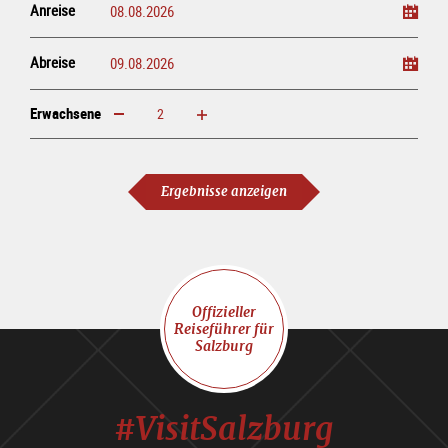
Anreise
Abreise
Erwachsene
erhöhen
verringern
Erwachsene
Ergebnisse anzeigen
Offizieller
Reiseführer für
Salzburg
#VisitSalzburg