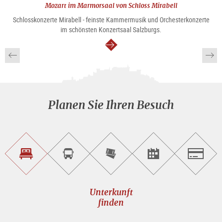
Mozart im Marmorsaal von Schloss Mirabell
Schlosskonzerte Mirabell - feinste Kammermusik und Orchesterkonzerte
im schönsten Konzertsaal Salzburgs.
weiter
Planen Sie Ihren Besuch
Unterkunft<br>finden
Sightseeing<br>Tour
Tickets
Events<br>finden
Salzburg
buchen
online<br>kaufen
Unterkunft
finden