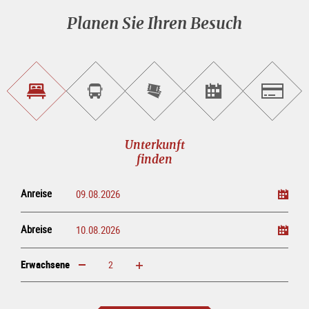
Planen Sie Ihren Besuch
Unterkunft<br>finden
Sightseeing<br>Tour
Tickets
Events<br>finden
Salzburg
buchen
online<br>kaufen
Unterkunft
finden
Anreise
Abreise
Erwachsene
erhöhen
verringern
Erwachsene