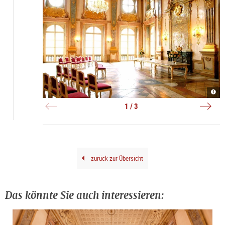
Marm
Schl
Mira
|
Mira
|
©
|
©
1 / 3
Salz
©
Salz
Konz
Mich
Konz
m.b.
Groe
zurück zur Übersicht
Das könnte Sie auch interessieren: