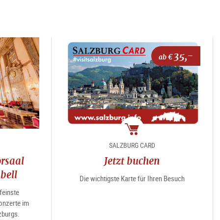
35,-
ab €
Package
SALZBURG CARD
rsaal
Jetzt buchen
bell
Die wichtigste Karte für Ihren Besuch
feinste
nzerte im
zburgs.