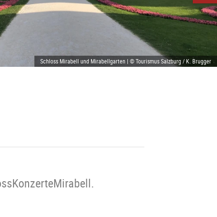
Schloss Mirabell und Mirabellgarten | © Tourismus Salzburg / K. Brugger
ossKonzerteMirabell.