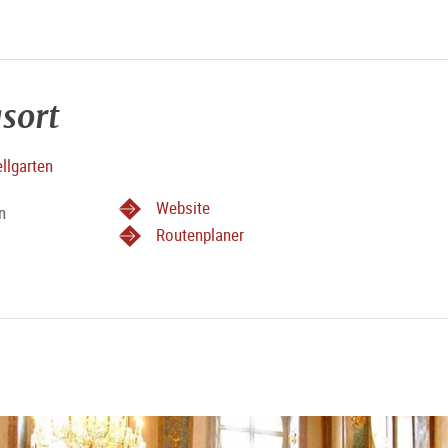
sort
llgarten
Website
n
Routenplaner