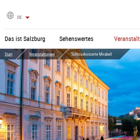
Sprachauswahl
DE
Das ist Salzburg
Sehenswertes
Veranstal
Start
Veranstaltungen
Schlosskonzerte Mirabell