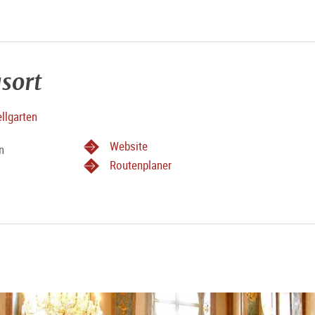
sort
llgarten
Website
n
Routenplaner