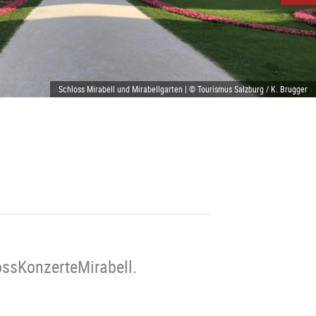
Schloss Mirabell und Mirabellgarten | © Tourismus Salzburg / K. Brugger
ossKonzerteMirabell.