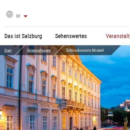
Sprachauswahl
DE
Das ist Salzburg
Sehenswertes
Veranstal
Start
Veranstaltungen
Schlosskonzerte Mirabell